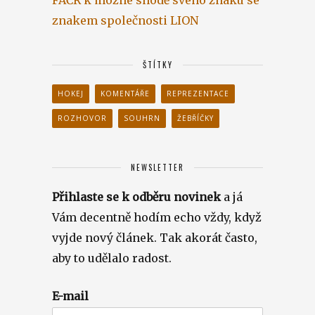
FAČR k možné shodě svého znaku se
znakem společnosti LION
ŠTÍTKY
HOKEJ
KOMENTÁŘE
REPREZENTACE
ROZHOVOR
SOUHRN
ŽEBŘÍČKY
NEWSLETTER
Přihlaste se k odběru novinek
a já
Vám decentně hodím echo vždy, když
vyjde nový článek. Tak akorát často,
aby to udělalo radost.
E-mail