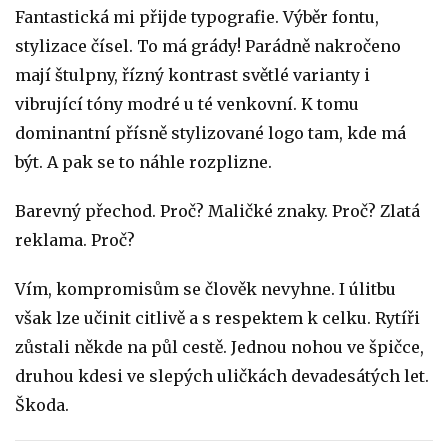
Fantastická mi přijde typografie. Výběr fontu,
stylizace čísel. To má grády! Parádně nakročeno
mají štulpny, řízný kontrast světlé varianty i
vibrující tóny modré u té venkovní. K tomu
dominantní přísně stylizované logo tam, kde má
být. A pak se to náhle rozplizne.
Barevný přechod. Proč? Maličké znaky. Proč? Zlatá
reklama. Proč?
Vím, kompromisům se člověk nevyhne. I úlitbu
však lze učinit citlivě a s respektem k celku. Rytíři
zůstali někde na půl cestě. Jednou nohou ve špičce,
druhou kdesi ve slepých uličkách devadesátých let.
Škoda.