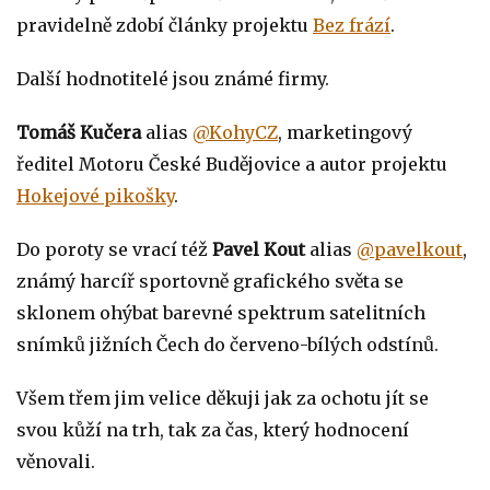
pravidelně zdobí články projektu
Bez frází
.
Další hodnotitelé jsou známé firmy.
Tomáš Kučera
alias
@KohyCZ
, marketingový
ředitel Motoru České Budějovice a autor projektu
Hokejové pikošky
.
Do poroty se vrací též
Pavel Kout
alias
@pavelkout
,
známý harcíř sportovně grafického světa se
sklonem ohýbat barevné spektrum satelitních
snímků jižních Čech do červeno-bílých odstínů.
Všem třem jim velice děkuji jak za ochotu jít se
svou kůží na trh, tak za čas, který hodnocení
věnovali.