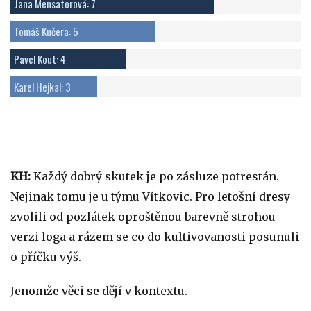
Jana Mensatorová: 7
Tomáš Kučera: 5
Pavel Kout: 4
Karel Hejkal: 3
KH:
Každý dobrý skutek je po zásluze potrestán.
Nejinak tomu je u týmu Vítkovic. Pro letošní dresy
zvolili od pozlátek oproštěnou barevně strohou
verzi loga a rázem se co do kultivovanosti posunuli
o příčku výš.
Jenomže věci se dějí v kontextu.