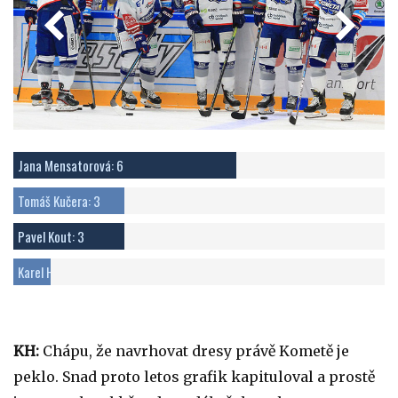
Jana Mensatorová: 6
Tomáš Kučera: 3
Pavel Kout: 3
Karel Hejkal: 1
KH:
Chápu, že navrhovat dresy právě Kometě je
peklo. Snad proto letos grafik kapituloval a prostě