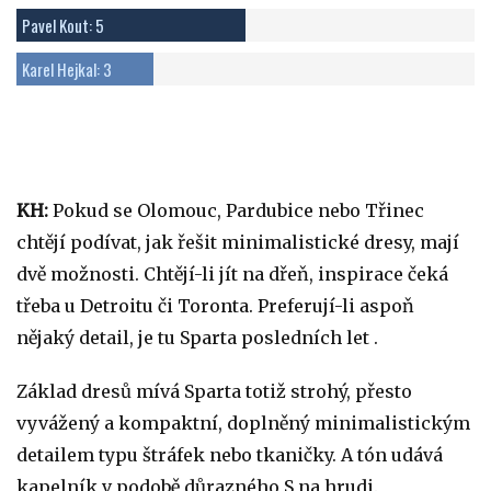
Pavel Kout: 5
Karel Hejkal: 3
KH:
Pokud se Olomouc, Pardubice nebo Třinec
chtějí podívat, jak řešit minimalistické dresy, mají
dvě možnosti. Chtějí-li jít na dřeň, inspirace čeká
třeba u Detroitu či Toronta. Preferují-li aspoň
nějaký detail, je tu Sparta posledních let .
Základ dresů mívá Sparta totiž strohý, přesto
vyvážený a kompaktní, doplněný minimalistickým
detailem typu štráfek nebo tkaničky. A tón udává
kapelník v podobě důrazného S na hrudi.