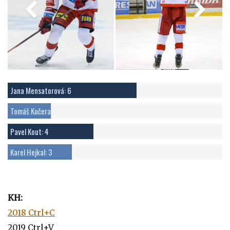
Jana Mensatorová: 6
Tomáš Kučera: 2
Pavel Kout: 4
Karel Hejkal: 3
KH:
2018 Ctrl+C
2019 Ctrl+V