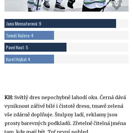
Jana Mensatorová: 9
Tomáš Kučera: 4
Pavel Kout: 5
Karel Hejkal: 4
KH:
Světlý dres nepochybně lahodí oku. Černá dává
vyniknout zářivě bílé i čistotě dresu, tmavě zelená
vše zdárně doplňuje. Štulpny ladí, reklamy jsou
prosty barevných podkladů. Zřetelně čitelná jména
tam, kde mají být. Toť první pohled.