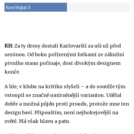
Karel Hejkal: 5
KH:
Za ty dresy dostali Karlovarští za uši už před
sezónou. Od boku pořízenými fotkami ze zákulisí
pivního stanu počínaje, dost divokým designem
konče.
A hle, v klubu na kritiku slyšeli – a do soutěže tým
vstoupil se značně umírněnější variantou. Udělal
dobře a možná půjdu proti proudu, protože mne ten
design baví. Připouštím, není nejhokejovější na
světě. Má však hlavu a patu.