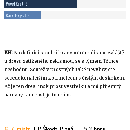
Pavel Kout: 6
Karel Hejkal: 3
KH:
Na definici spodní hrany minimalismu, zvláště
u dresu zatíženého reklamou, se s týmem Třince
neshodnu. Soutěž v prostných také nevyhrajete
sebedokonalejším kotrmelcem s čistým doskokem.
Ač je ten dres jinak prost výstřelků a má příjemný
barevný kontrast, je to málo.
6.-7. místo:
HC Škoda Plzeň — 5,3 bodu