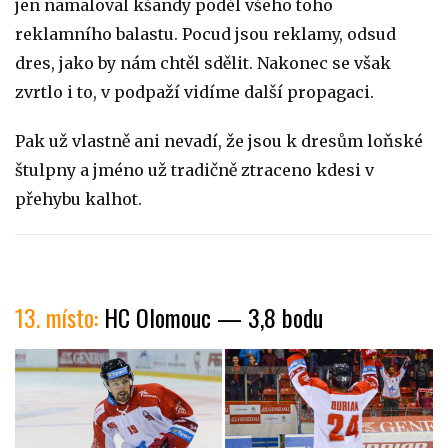
jen namaloval kšandy podél všeho toho
reklamního balastu. Pocud jsou reklamy, odsud
dres, jako by nám chtěl sdělit. Nakonec se však
zvrtlo i to, v podpaží vidíme další propagaci.
Pak už vlastně ani nevadí, že jsou k dresům loňské
štulpny a jméno už tradičně ztraceno kdesi v
přehybu kalhot.
13. místo:
HC Olomouc — 3,8 bodu