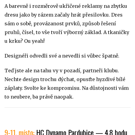
A barevně i rozměrově ukřičené reklamy na zbytku
dresu jako by rázem začaly hrát přesilovku. Dres
sám o sobě, provázanost prvků, způsob řešení
pruhů, čísel, to vše tvoří výborný základ. A tkaničky
u krku? Ou yeah!
Designéři odvedli své a nevedli si vůbec špatně.
Teď jste ale na tahu vy v pozadí, partneři klubu.
Nechte design trochu dýchat, opusťte hyzdivé bílé
záplaty. Svolte ke kompromisu. Na důstojnosti vám
to neubere, ba právě naopak.
9-11. místo:
HC Dynamo Pardubice — 4,8 bodu