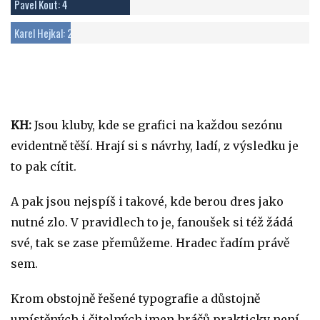
Pavel Kout: 4
Karel Hejkal: 2
KH:
Jsou kluby, kde se grafici na každou sezónu
evidentně těší. Hrají si s návrhy, ladí, z výsledku je
to pak cítit.
A pak jsou nejspíš i takové, kde berou dres jako
nutné zlo. V pravidlech to je, fanoušek si též žádá
své, tak se zase přemůžeme. Hradec řadím právě
sem.
Krom obstojně řešené typografie a důstojně
umístěných i čitelných jmen hráčů prakticky není