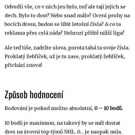
Odvedli vše, co v nich jen bylo, teď ale tají jejich se
dech. Bylo to dost? Nebo snad málo? Ocení pruhy na
bocích dresu, budou se líbit letošní čísla? A co ta
reklama přes celá záda? Nehrozí příště nižší liga?
Ale teď tiše, zadržte slova, porota tahá ta svoje čísla.
Proklatý žebříček, už je tu zase, proklatý žebříček,
přichází znova!
Způsob hodnocení
Bodování je pokud možno absolutní,
0 – 10 bodů.
10 bodů je maximum, na takový by se měl dostat
dres na úrovni top týmů NHL. 0… je naopak nula.