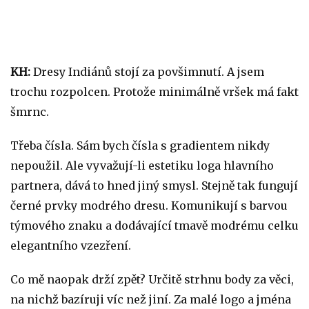
KH:
Dresy Indiánů stojí za povšimnutí. A jsem
trochu rozpolcen. Protože minimálně vršek má fakt
šmrnc.
Třeba čísla. Sám bych čísla s gradientem nikdy
nepoužil. Ale vyvažují-li estetiku loga hlavního
partnera, dává to hned jiný smysl. Stejně tak fungují
černé prvky modrého dresu. Komunikují s barvou
týmového znaku a dodávající tmavě modrému celku
elegantního vzezření.
Co mě naopak drží zpět? Určitě strhnu body za věci,
na nichž bazíruji víc než jiní. Za malé logo a jména