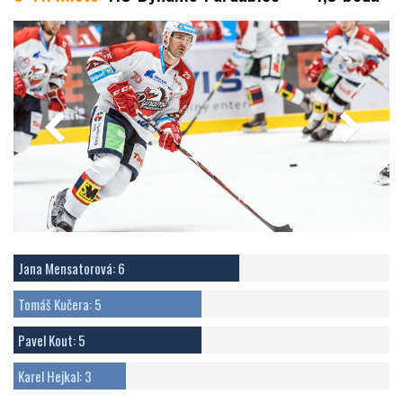
Jana Mensatorová: 6
Tomáš Kučera: 5
Pavel Kout: 5
Karel Hejkal: 3